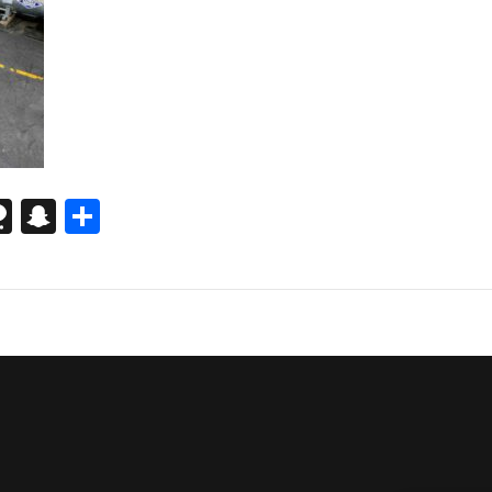
pp
gram
itter
Threema
Snapchat
Teilen