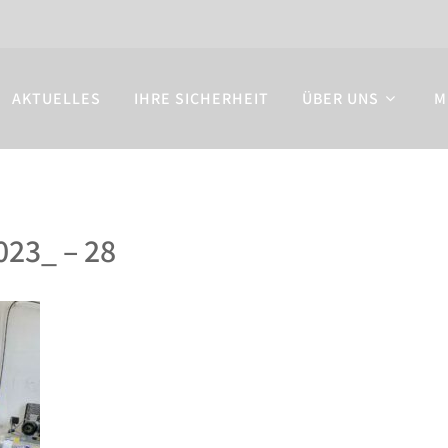
AKTUELLES
IHRE SICHERHEIT
ÜBER UNS
M
023_ – 28