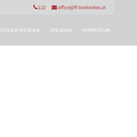
122
office@ff-breitenlee.at
ITGLIED WERDEN
SPENDEN
IMPRESSUM