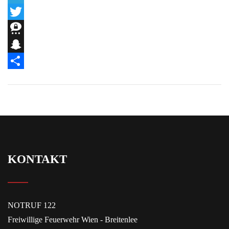
Telegram
Twitter
Threema
Snapchat
Teilen
KONTAKT
NOTRUF 122
Freiwillige Feuerwehr Wien - Breitenlee