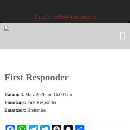
office@ff-breitenlee.at
122
First Responder
Datum:
3. März 2026 um 16:00 Uhr
Einsatzart:
First Responder
Einsatzort:
Breitenlee
Facebook
WhatsApp
Telegram
Twitter
Threema
Snapchat
Teilen