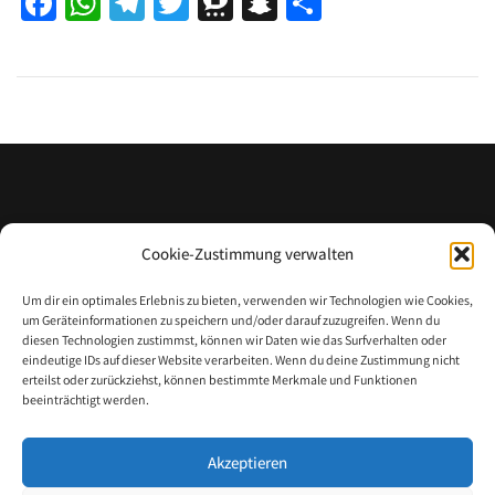
Facebook
WhatsApp
Telegram
Twitter
Threema
Snapchat
Teilen
KONTAKT
Cookie-Zustimmung verwalten
Um dir ein optimales Erlebnis zu bieten, verwenden wir Technologien wie Cookies,
um Geräteinformationen zu speichern und/oder darauf zuzugreifen. Wenn du
NOTRUF 122
diesen Technologien zustimmst, können wir Daten wie das Surfverhalten oder
eindeutige IDs auf dieser Website verarbeiten. Wenn du deine Zustimmung nicht
Freiwillige Feuerwehr Wien - Breitenlee
erteilst oder zurückziehst, können bestimmte Merkmale und Funktionen
Breitenleer Straße 268
beeinträchtigt werden.
1220 Wien
office@ff-breitenlee.at
Akzeptieren