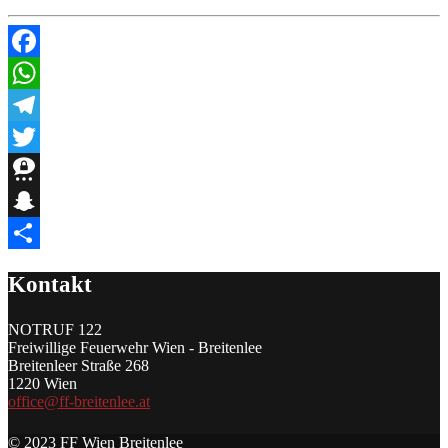
Facebook
WhatsApp
Telegram
Twitter
Threema
Snapchat
Teilen
Kontakt
NOTRUF 122
Freiwillige Feuerwehr Wien - Breitenlee
Breitenleer Straße 268
1220 Wien
office@ff-breitenlee.at
© 2023 FF Wien Breitenlee