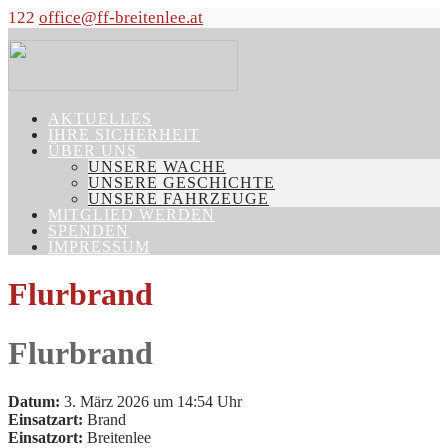
122
office@ff-breitenlee.at
AKTUELLES
IHRE SICHERHEIT
ÜBER UNS
UNSERE WACHE
UNSERE GESCHICHTE
UNSERE FAHRZEUGE
MITGLIED WERDEN
SPENDEN
IMPRESSUM
Flurbrand
Flurbrand
Datum:
3. März 2026 um 14:54 Uhr
Einsatzart:
Brand
Einsatzort:
Breitenlee