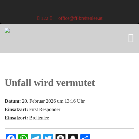
office@ff-breitenlee.at
122
Unfall wird vermutet
Datum:
20. Februar 2026 um 13:16 Uhr
Einsatzart:
First Responder
Einsatzort:
Breitenlee
Facebook
WhatsApp
Telegram
Twitter
Threema
Snapchat
Teilen